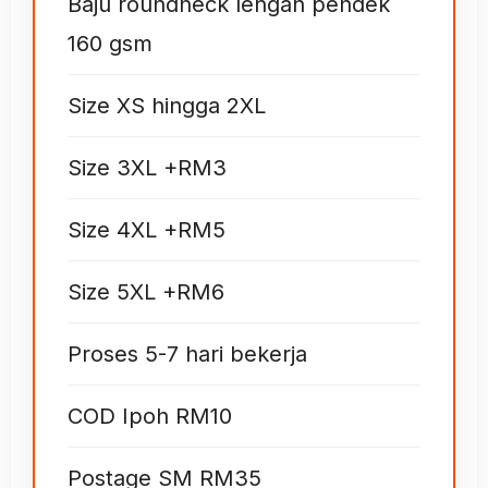
Baju roundneck lengan pendek
160 gsm
Size XS hingga 2XL
Size 3XL +RM3
Size 4XL +RM5
Size 5XL +RM6
Proses 5-7 hari bekerja
COD Ipoh RM10
Postage SM RM35