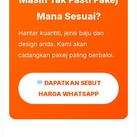
Mana Sesuai?
Hantar kuantiti, jenis baju dan
design anda. Kami akan
cadangkan pakej paling berbaloi.
DAPATKAN SEBUT
HARGA WHATSAPP