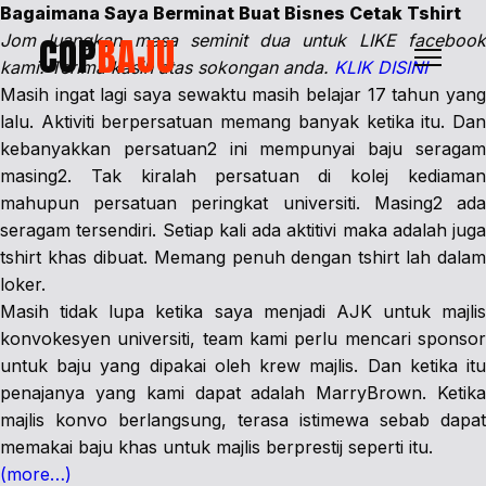
Bagaimana Saya Berminat Buat Bisnes Cetak Tshirt
COP
BAJU
Jom luangkan masa seminit dua untuk LIKE facebook
kami. Terima kasih atas sokongan anda.
KLIK DISINI
Masih ingat lagi saya sewaktu masih belajar 17 tahun yang
lalu. Aktiviti berpersatuan memang banyak ketika itu. Dan
kebanyakkan persatuan2 ini mempunyai baju seragam
masing2. Tak kiralah persatuan di kolej kediaman
mahupun persatuan peringkat universiti. Masing2 ada
seragam tersendiri. Setiap kali ada aktitivi maka adalah juga
tshirt khas dibuat. Memang penuh dengan tshirt lah dalam
loker.
Masih tidak lupa ketika saya menjadi AJK untuk majlis
konvokesyen universiti, team kami perlu mencari sponsor
untuk baju yang dipakai oleh krew majlis. Dan ketika itu
penajanya yang kami dapat adalah MarryBrown. Ketika
majlis konvo berlangsung, terasa istimewa sebab dapat
memakai baju khas untuk majlis berprestij seperti itu.
(more…)