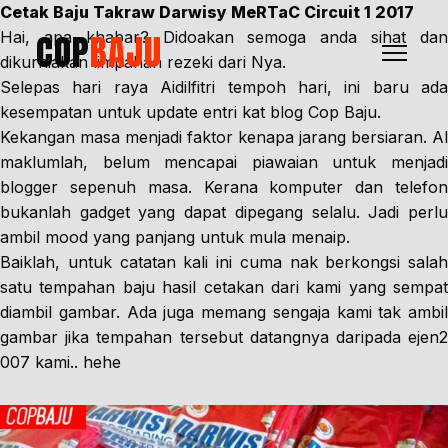
Cetak Baju Takraw Darwisy MeRTaC Circuit 1 2017
COP
BAJU
Hai, apa khabar? Didoakan semoga anda sihat dan
dikurniakan limpahan rezeki dari Nya.
Selepas hari raya Aidilfitri tempoh hari, ini baru ada
kesempatan untuk update entri kat blog Cop Baju.
Kekangan masa menjadi faktor kenapa jarang bersiaran. Al
maklumlah, belum mencapai piawaian untuk menjadi
blogger sepenuh masa. Kerana komputer dan telefon
bukanlah gadget yang dapat dipegang selalu. Jadi perlu
ambil mood yang panjang untuk mula menaip.
Baiklah, untuk catatan kali ini cuma nak berkongsi salah
satu tempahan baju hasil cetakan dari kami yang sempat
diambil gambar. Ada juga memang sengaja kami tak ambil
gambar jika tempahan tersebut datangnya daripada ejen2
007 kami.. hehe