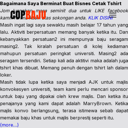
Bagaimana Saya Berminat Buat Bisnes Cetak Tshirt
COP
BAJU
Jom luangkan masa seminit dua untuk LIKE facebook
kami. Terima kasih atas sokongan anda.
KLIK DISINI
Masih ingat lagi saya sewaktu masih belajar 17 tahun yang
lalu. Aktiviti berpersatuan memang banyak ketika itu. Dan
kebanyakkan persatuan2 ini mempunyai baju seragam
masing2. Tak kiralah persatuan di kolej kediaman
mahupun persatuan peringkat universiti. Masing2 ada
seragam tersendiri. Setiap kali ada aktitivi maka adalah juga
tshirt khas dibuat. Memang penuh dengan tshirt lah dalam
loker.
Masih tidak lupa ketika saya menjadi AJK untuk majlis
konvokesyen universiti, team kami perlu mencari sponsor
untuk baju yang dipakai oleh krew majlis. Dan ketika itu
penajanya yang kami dapat adalah MarryBrown. Ketika
majlis konvo berlangsung, terasa istimewa sebab dapat
memakai baju khas untuk majlis berprestij seperti itu.
(more…)