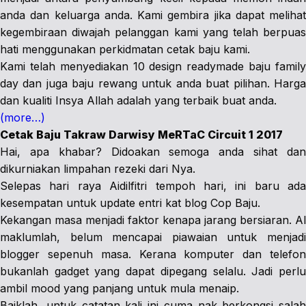
anda dan keluarga anda. Kami gembira jika dapat melihat
kegembiraan diwajah pelanggan kami yang telah berpuas
hati menggunakan perkidmatan cetak baju kami.
Kami telah menyediakan 10 design readymade baju family
day dan juga baju rewang untuk anda buat pilihan. Harga
dan kualiti Insya Allah adalah yang terbaik buat anda.
(more…)
Cetak Baju Takraw Darwisy MeRTaC Circuit 1 2017
Hai, apa khabar? Didoakan semoga anda sihat dan
dikurniakan limpahan rezeki dari Nya.
Selepas hari raya Aidilfitri tempoh hari, ini baru ada
kesempatan untuk update entri kat blog Cop Baju.
Kekangan masa menjadi faktor kenapa jarang bersiaran. Al
maklumlah, belum mencapai piawaian untuk menjadi
blogger sepenuh masa. Kerana komputer dan telefon
bukanlah gadget yang dapat dipegang selalu. Jadi perlu
ambil mood yang panjang untuk mula menaip.
Baiklah, untuk catatan kali ini cuma nak berkongsi salah