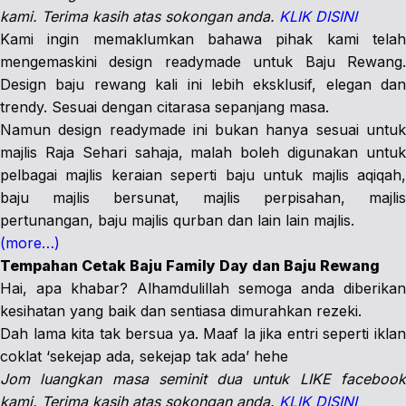
kami. Terima kasih atas sokongan anda.
KLIK DISINI
Kami ingin memaklumkan bahawa pihak kami telah
mengemaskini design readymade untuk Baju Rewang.
Design baju rewang kali ini lebih eksklusif, elegan dan
trendy. Sesuai dengan citarasa sepanjang masa.
Namun design readymade ini bukan hanya sesuai untuk
majlis Raja Sehari sahaja, malah boleh digunakan untuk
pelbagai majlis keraian seperti baju untuk majlis aqiqah,
baju majlis bersunat, majlis perpisahan, majlis
pertunangan, baju majlis qurban dan lain lain majlis.
(more…)
Tempahan Cetak Baju Family Day dan Baju Rewang
Hai, apa khabar? Alhamdulillah semoga anda diberikan
kesihatan yang baik dan sentiasa dimurahkan rezeki.
Dah lama kita tak bersua ya. Maaf la jika entri seperti iklan
coklat ‘sekejap ada, sekejap tak ada’ hehe
Jom luangkan masa seminit dua untuk LIKE facebook
kami. Terima kasih atas sokongan anda.
KLIK DISINI