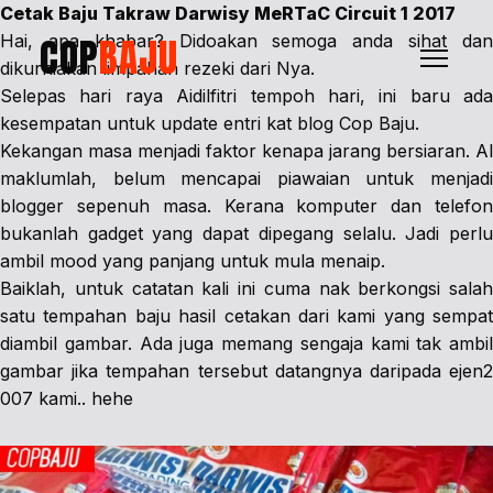
Cetak Baju Takraw Darwisy MeRTaC Circuit 1 2017
COP
BAJU
Hai, apa khabar? Didoakan semoga anda sihat dan
dikurniakan limpahan rezeki dari Nya.
Selepas hari raya Aidilfitri tempoh hari, ini baru ada
kesempatan untuk update entri kat blog Cop Baju.
Kekangan masa menjadi faktor kenapa jarang bersiaran. Al
maklumlah, belum mencapai piawaian untuk menjadi
blogger sepenuh masa. Kerana komputer dan telefon
bukanlah gadget yang dapat dipegang selalu. Jadi perlu
ambil mood yang panjang untuk mula menaip.
Baiklah, untuk catatan kali ini cuma nak berkongsi salah
satu tempahan baju hasil cetakan dari kami yang sempat
diambil gambar. Ada juga memang sengaja kami tak ambil
gambar jika tempahan tersebut datangnya daripada ejen2
007 kami.. hehe